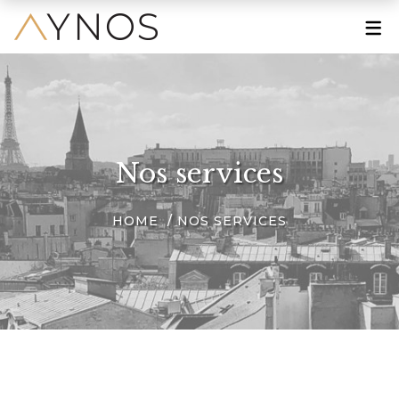
À PROPOS
Le Mot de la Fondatrice
Une Grande Histoire
Nos services
Une Marque Engagée
HOME
NOS SERVICES