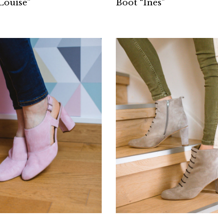
Louise”
Boot “Inès”