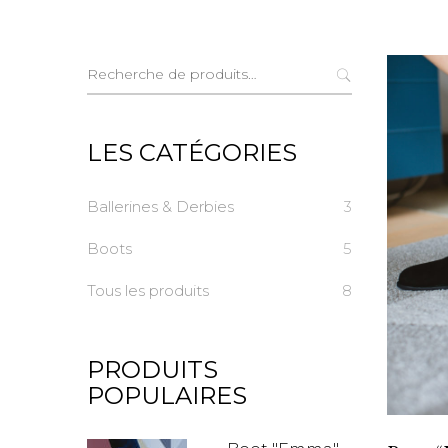
Recherche
pour :
LES CATÉGORIES
Ballerines & Derbies
3
Boots
5
Tous les produits
8
PRODUITS
POPULAIRES