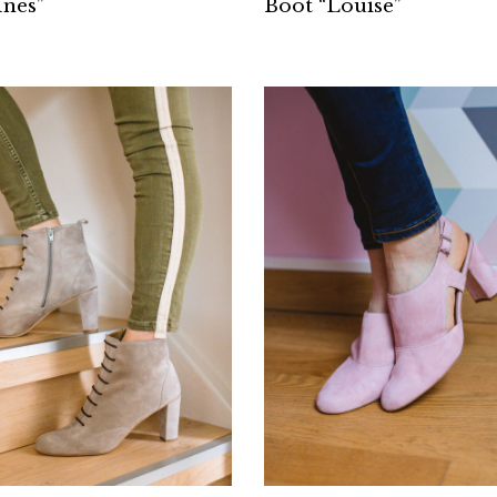
Inès”
Boot “Louise”