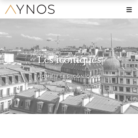
À PROPOS
Le Mot de la Fondatrice
Une Grande Histoire
Les icôniques
Une Marque Engagée
HOME
LES ICÔNIQUES