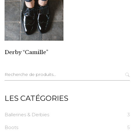
Derby “Camille”
Recherche
pour :
LES CATÉGORIES
Ballerines & Derbies
3
Boots
5