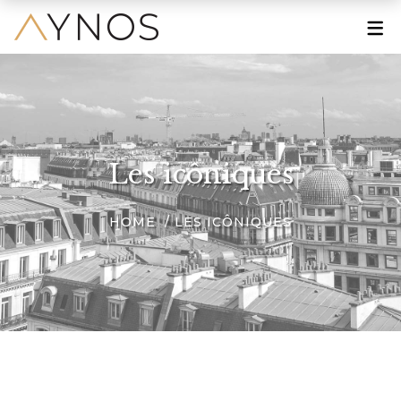
À PROPOS
Le Mot de la Fondatrice
Une Grande Histoire
Les icôniques
Une Marque Engagée
HOME
LES ICÔNIQUES