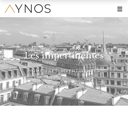
À PROPOS
Le Mot de la Fondatrice
Une Grande Histoire
Les impertinentes
Une Marque Engagée
HOME
LES IMPERTINENTES