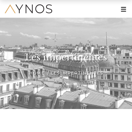
À PROPOS
Le Mot de la Fondatrice
Une Grande Histoire
Les impertinentes
Une Marque Engagée
HOME
LES IMPERTINENTES