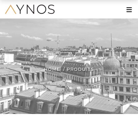
À PROPOS
Le Mot de la Fondatrice
Une Grande Histoire
Une Marque Engagée
HOME
PRODUITS