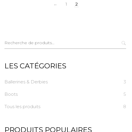
←
1
2
Recherche
pour :
LES CATÉGORIES
Ballerines & Derbies
3
Boots
5
Tous les produits
8
PRODUITS POPULAIRES