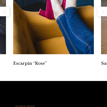
Escarpin “Rose”
Sa
SUIVEZ-NOUS