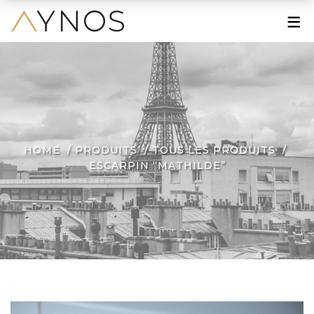
À PROPOS
Le Mot de la Fondatrice
Une Grande Histoire
Une Marque Engagée
HOME
PRODUITS
TOUS LES PRODUITS
ESCARPIN “MATHILDE”