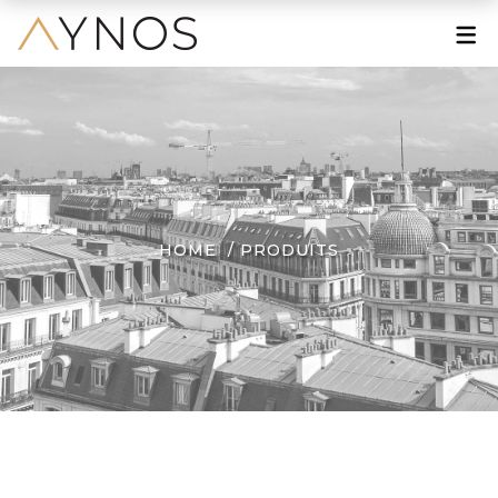
À PROPOS
Le Mot de la Fondatrice
Une Grande Histoire
Une Marque Engagée
HOME
PRODUITS