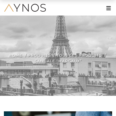
À PROPOS
Le Mot de la Fondatrice
Une Grande Histoire
Une Marque Engagée
HOME
PRODUITS
TOUS LES PRODUITS
SANDALE “MARGAUX”