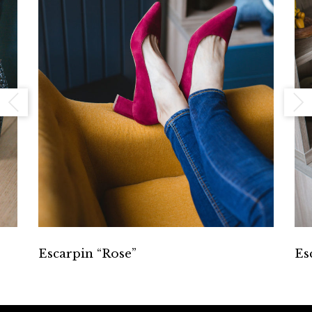
Escarpin “Rose”
Es