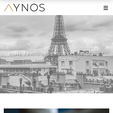
À PROPOS
Le Mot de la Fondatrice
Une Grande Histoire
Une Marque Engagée
HOME
PRODUITS
TOUS LES PRODUITS
SANDALE “VICTORIA”